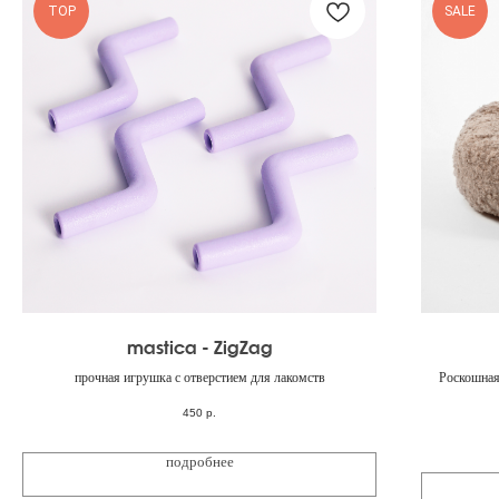
TOP
SALE
mastica - ZigZag
прочная игрушка с отверстием для лакомств
Роскошная
450
р.
подробнее