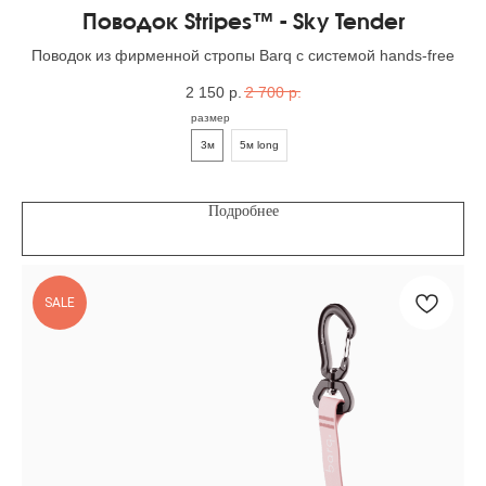
Поводок Stripes™ - Sky Tender
Поводок из фирменной стропы Barq с системой hands-free
2 150
р.
2 700
р.
размер
3м
5м long
Подробнее
SALE