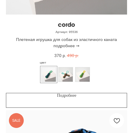
cordo
Артикул:
95536
Плетеная игрушка для собак из эластичного каната
подробнее ➞
370
р.
490
р.
цвет
Подробнее
SALE