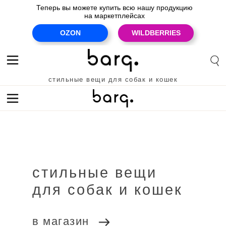
Теперь вы можете купить всю нашу продукцию
на маркетплейсах
OZON
WILDBERRIES
стильные вещи для собак и кошек
premium quality for cats & dogs
стильные вещи
для кошек
для собак
скидки
для собак и кошек
новинки
в магазин
для кошек
для собак
Ozon