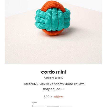
cordo mini
Артикул:
195550
Плетеный мячик из эластичного каната
подробнее ➞
390
р.
450
р.
цвет