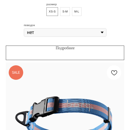
размер
XS-S
S-M
M-L
поводок
Подробнее
SALE