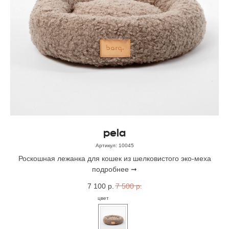
pela
Артикул:
10045
Роскошная лежанка для кошек из шелковистого эко-меха
подробнее ➞
7 100
р.
7 500
р.
цвет