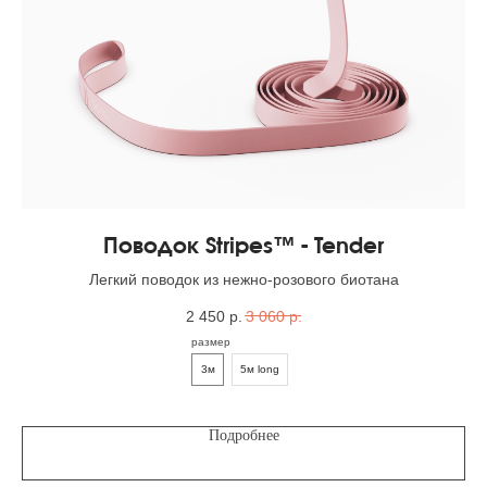
Поводок Stripes™ - Tender
Легкий поводок из нежно-розового биотана
2 450
р.
3 060
р.
размер
3м
5м long
Подробнее