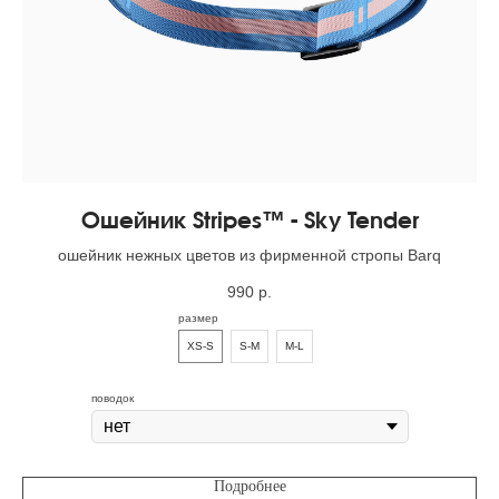
Ошейник Stripes™ - Sky Tender
ошейник нежных цветов из фирменной стропы Barq
990
р.
размер
XS-S
S-M
M-L
поводок
Подробнее