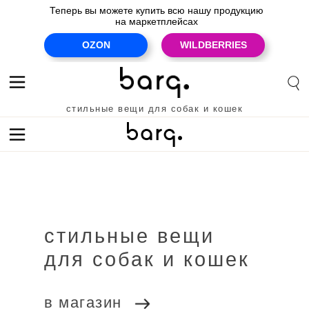
Теперь вы можете купить всю нашу продукцию
на маркетплейсах
OZON
WILDBERRIES
стильные вещи для собак и кошек
premium quality for cats & dogs
стильные вещи
для кошек
для собак
скидки
для собак и кошек
новинки
в магазин
для кошек
для собак
Ozon