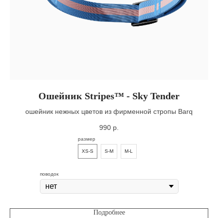
Ошейник Stripes™ - Sky Tender
ошейник нежных цветов из фирменной стропы Barq
990
р.
размер
XS-S
S-M
M-L
поводок
Подробнее