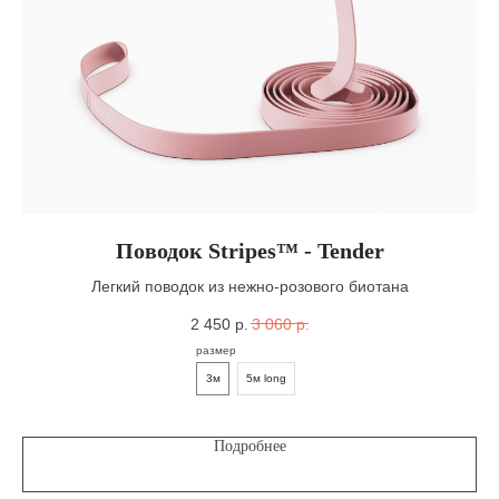
Поводок Stripes™ - Tender
Легкий поводок из нежно-розового биотана
2 450
р.
3 060
р.
размер
3м
5м long
Подробнее