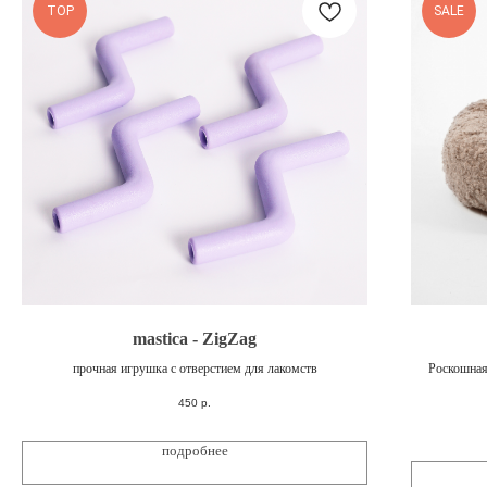
TOP
SALE
mastica - ZigZag
прочная игрушка с отверстием для лакомств
Роскошная
450
р.
подробнее