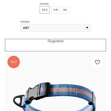
размер
XS-S
S-M
M-L
поводок
Подробнее
SALE