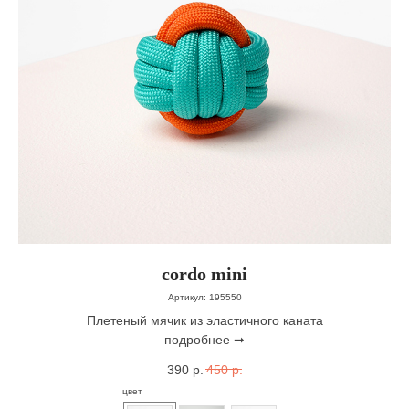
cordo mini
Артикул:
195550
Плетеный мячик из эластичного каната
подробнее ➞
390
р.
450
р.
цвет