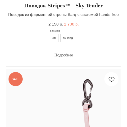
Поводок Stripes™ - Sky Tender
Поводок из фирменной стропы Barq с системой hands-free
2 150
р.
2 700
р.
размер
3м
5м long
Подробнее
SALE